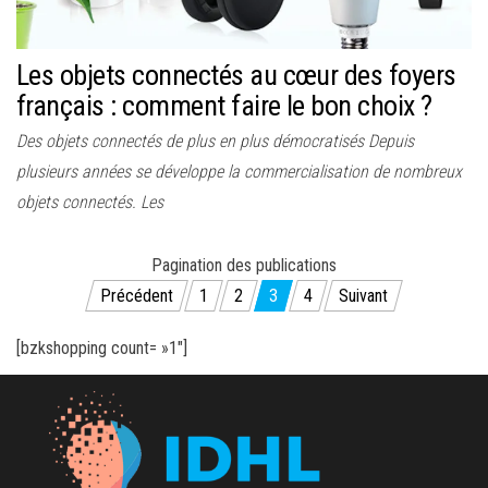
Les objets connectés au cœur des foyers
français : comment faire le bon choix ?
Des objets connectés de plus en plus démocratisés Depuis
plusieurs années se développe la commercialisation de nombreux
objets connectés. Les
Pagination des publications
Précédent
1
2
3
4
Suivant
[bzkshopping count= »1″]